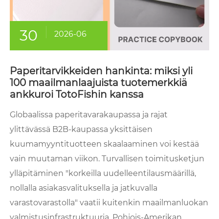
30
2026-06
Paperitarvikkeiden hankinta: miksi yli
100 maailmanlaajuista tuotemerkkiä
ankkuroi TotoFishin kanssa
Globaalissa paperitavarakaupassa ja rajat
ylittävässä B2B-kaupassa yksittäisen
kuumamyyntituotteen skaalaaminen voi kestää
vain muutaman viikon. Turvallisen toimitusketjun
ylläpitäminen "korkeilla uudelleentilausmäärillä,
nollalla asiakasvalituksella ja jatkuvalla
varastovarastolla" vaatii kuitenkin maailmanluokan
valmistusinfrastruktuuria. Pohjois-Amerikan,