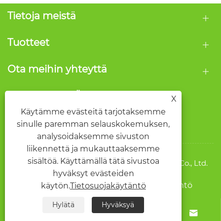
Tietoja meistä
Tuotteet
Ota meihin yhteyttä
SEURAA MEITÄ
X
Käytämme evästeitä tarjotaksemme
sinulle paremman selauskokemuksen,
analysoidaksemme sivuston
liikennettä ja mukauttaaksemme
sisältöä. Käyttämällä tätä sivustoa
Copyright © 2026 Wenzhou Qide Packaging Co., Ltd.
hyväksyt evästeiden
Kaikki oikeudet pidätetään.
Links
Sitemap
RSS
XML
Tietosuojakäytäntö
käytön.
Tietosuojakäytäntö
Hylätä
Hyväksyä



