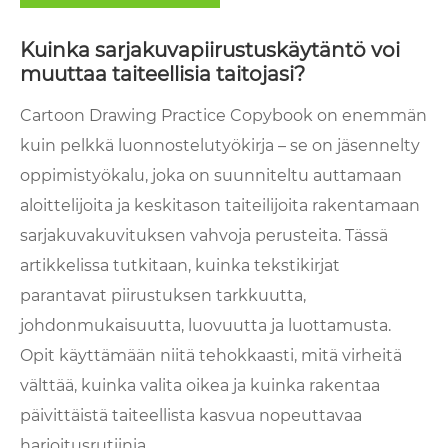
Kuinka sarjakuvapiirustuskäytäntö voi
muuttaa taiteellisia taitojasi?
Cartoon Drawing Practice Copybook on enemmän
kuin pelkkä luonnostelutyökirja – se on jäsennelty
oppimistyökalu, joka on suunniteltu auttamaan
aloittelijoita ja keskitason taiteilijoita rakentamaan
sarjakuvakuvituksen vahvoja perusteita. Tässä
artikkelissa tutkitaan, kuinka tekstikirjat
parantavat piirustuksen tarkkuutta,
johdonmukaisuutta, luovuutta ja luottamusta.
Opit käyttämään niitä tehokkaasti, mitä virheitä
välttää, kuinka valita oikea ja kuinka rakentaa
päivittäistä taiteellista kasvua nopeuttavaa
harjoitusrutiinia.