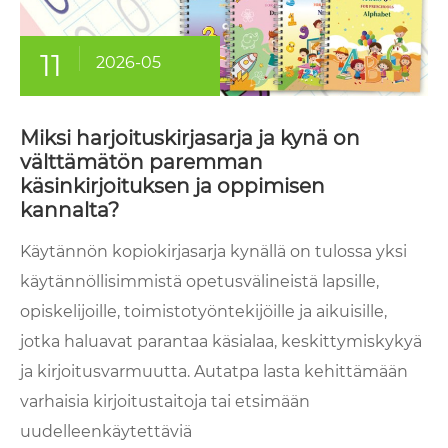
11
2026-05
Miksi harjoituskirjasarja ja kynä on
välttämätön paremman
käsinkirjoituksen ja oppimisen
kannalta?
Käytännön kopiokirjasarja kynällä on tulossa yksi
käytännöllisimmistä opetusvälineistä lapsille,
opiskelijoille, toimistotyöntekijöille ja aikuisille,
jotka haluavat parantaa käsialaa, keskittymiskykyä
ja kirjoitusvarmuutta. Autatpa lasta kehittämään
varhaisia ​​kirjoitustaitoja tai etsimään
uudelleenkäytettäviä