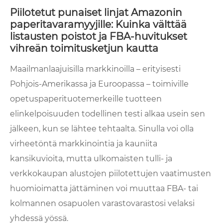
Piilotetut punaiset linjat Amazonin
paperitavaramyyjille: Kuinka välttää
listausten poistot ja FBA-huvitukset
vihreän toimitusketjun kautta
Maailmanlaajuisilla markkinoilla – erityisesti
Pohjois-Amerikassa ja Euroopassa – toimiville
opetuspaperituotemerkeille tuotteen
elinkelpoisuuden todellinen testi alkaa usein sen
jälkeen, kun se lähtee tehtaalta. Sinulla voi olla
virheetöntä markkinointia ja kauniita
kansikuvioita, mutta ulkomaisten tulli- ja
verkkokaupan alustojen piilotettujen vaatimusten
huomioimatta jättäminen voi muuttaa FBA- tai
kolmannen osapuolen varastovarastosi velaksi
yhdessä yössä.