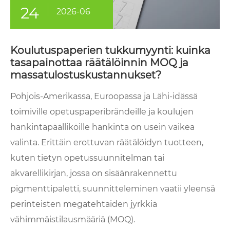
24
2026-06
Koulutuspaperien tukkumyynti: kuinka
tasapainottaa räätälöinnin MOQ ja
massatulostuskustannukset?
Pohjois-Amerikassa, Euroopassa ja Lähi-idässä
toimiville opetuspaperibrändeille ja koulujen
hankintapäälliköille hankinta on usein vaikea
valinta. Erittäin erottuvan räätälöidyn tuotteen,
kuten tietyn opetussuunnitelman tai
akvarellikirjan, jossa on sisäänrakennettu
pigmenttipaletti, suunnitteleminen vaatii yleensä
perinteisten megatehtaiden jyrkkiä
vähimmäistilausmääriä (MOQ).