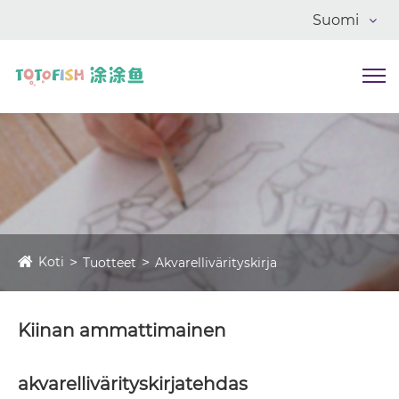
Suomi
Koti
Tuotteet
Akvarellivärityskirja
Kiinan ammattimainen
akvarellivärityskirjatehdas