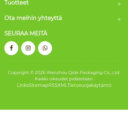
vihreän
Tuotteet
toimitusketjun
kautta
Ota meihin yhteyttä
SEURAA MEITÄ
Copyright © 2026 Wenzhou Qide Packaging Co., Ltd.
Kaikki oikeudet pidätetään.
Links
Sitemap
RSS
XML
Tietosuojakäytäntö