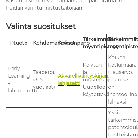
käsien ja silmän koordinaatiota ja parantamaan
heidän värintunnistustaitojaan.
Valinta suositukset
Tärkeimmät
Tärkeimmä
P
tuote
Kohdemarkkinat
Kokoonpano
myyntipisteet
myyntipiste
Korkea
Pölytön
keskimäärä
Early
Taaperot
ja
tilausarvo,
Learning
Akvarellivärityskirjan
(3–5-
musteton;
joten se
-
lahjasetti
vuotiaat)
Uudelleen
on
lahjapaketti
käytettävä
ihanteellin
lahjaksi.
Yksi
tärkeimmis
patentoidui
tuotteista