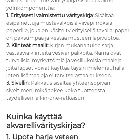
valmistamamme värityskirja sisältää kolme
ydinkomponenttia:
1. Erityisesti valmistettu värityskirja
: Sisältää
esipainettuja mustavalkoisia viivapiirroksia
paperille, joka on käsitelty erityisellä tavalla; paperi
on paksumpaa ja kestää musteen läpivuotoa.
2. Kiinteät maalit
: Kirjan mukana tulee sarja
vastaavia kiinteitä vesiväripalikoita. Nämä ovat
turvallisia, myrkyttömiä ja vesiliukoisia maaleja,
joita lapset voivat käyttää täysin mielenrauhalla,
joten lisämaaleja ei tarvitse ostaa erikseen.
3. Sivellin
: Pakkaus sisältää yhteensopivan
siveltimen, mikä tekee koko tuotteesta
täydellisen, all-in-one-ratkaisun.
Kuinka käyttää
akvarellivärityskirjaa?
1. Upota harja veteen