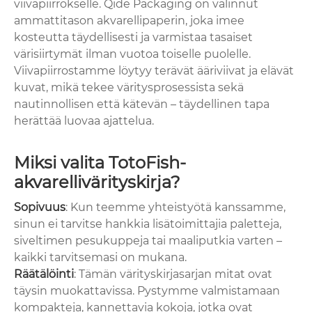
viivapiirrokselle. Qide Packaging on valinnut
ammattitason akvarellipaperin, joka imee
kosteutta täydellisesti ja varmistaa tasaiset
värisiirtymät ilman vuotoa toiselle puolelle.
Viivapiirrostamme löytyy terävät ääriviivat ja elävät
kuvat, mikä tekee väritysprosessista sekä
nautinnollisen että kätevän – täydellinen tapa
herättää luovaa ajattelua.
Miksi valita TotoFish-
akvarellivärityskirja?
Sopivuus
: Kun teemme yhteistyötä kanssamme,
sinun ei tarvitse hankkia lisätoimittajia paletteja,
siveltimen pesukuppeja tai maaliputkia varten –
kaikki tarvitsemasi on mukana.
Räätälöinti
: Tämän värityskirjasarjan mitat ovat
täysin muokattavissa. Pystymme valmistamaan
kompakteja, kannettavia kokoja, jotka ovat