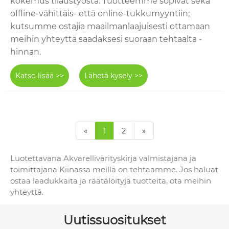
kokemus tilaustyöstä. Tuotteemme sopivat sekä
offline-vähittäis- että online-tukkumyyntiin;
kutsumme ostajia maailmanlaajuisesti ottamaan
meihin yhteyttä saadaksesi suoraan tehtaalta -
hinnan.
Katso lisää >>
Lähetä kysely >>
«
1
2
»
Luotettavana Akvarellivärityskirja valmistajana ja
toimittajana Kiinassa meillä on tehtaamme. Jos haluat
ostaa laadukkaita ja räätälöityjä tuotteita, ota meihin
yhteyttä.
Uutissuositukset