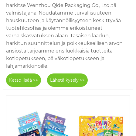
harkitse Wenzhou Qide Packaging Co., Ltd.:tä
valmistajana. Noudatamme turvallisuuteen,
hauskuuteen ja käytännöllisyyteen keskittyvää
tuotefilosofiaa ja olemme erikoistuneet
varhaiskasvatuksen alaan. Tasaisen laadun,
harkitun suunnittelun ja poikkeuksellisen arvon
ansiosta tarjoamme ensiluokkaisia ​​tuotteita
kotiopetukseen, päiväkotiopetukseen ja
lahjamarkkinoille.
Katso lisää >>
Lähetä kysely >>