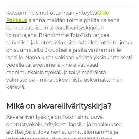
Kutsumme sinut ottamaan yhteyttä
Qide
Pakkaus
ja anna meidän toimia pitkäaikaisena
korkealaatuisten akvarellivärityskirjojen
toimittajana. Brändimme TotoFish tarjoaa
turvallisia ja luotettavia esittelytaidetuotteita, jotka
on suunniteltu 3-vuotiaille ja sitä vanhemmille
lapsille. Nämä kirjat voidaan värjätä yksinkertaisesti
vedellä tai siveltimellä – ne eivät vaadi
monimutkaisia ​​työkaluja tai ylimääräistä
valmistelua – mikä tekee niistä uskomattoman
käteviä.
Mikä on akvarellivärityskirja?
Akvarellivärityskirja on TotoFishin luova
opetustyökalu erityisesti lapsille ja maalauksen
aloittelijoille. Jokainen suunnittelemamme ja