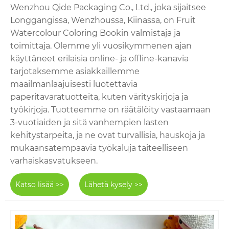
Wenzhou Qide Packaging Co., Ltd., joka sijaitsee
Longgangissa, Wenzhoussa, Kiinassa, on Fruit
Watercolour Coloring Bookin valmistaja ja
toimittaja. Olemme yli vuosikymmenen ajan
käyttäneet erilaisia ​​online- ja offline-kanavia
tarjotaksemme asiakkaillemme
maailmanlaajuisesti luotettavia
paperitavaratuotteita, kuten värityskirjoja ja
työkirjoja. Tuotteemme on räätälöity vastaamaan
3-vuotiaiden ja sitä vanhempien lasten
kehitystarpeita, ja ne ovat turvallisia, hauskoja ja
mukaansatempaavia työkaluja taiteelliseen
varhaiskasvatukseen.
Katso lisää >>
Lähetä kysely >>