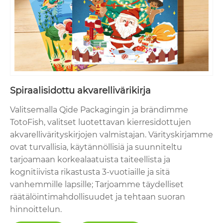
Spiraalisidottu akvarellivärikirja
Valitsemalla Qide Packagingin ja brändimme
TotoFish, valitset luotettavan kierresidottujen
akvarellivärityskirjojen valmistajan. Värityskirjamme
ovat turvallisia, käytännöllisiä ja suunniteltu
tarjoamaan korkealaatuista taiteellista ja
kognitiivista rikastusta 3-vuotiaille ja sitä
vanhemmille lapsille; Tarjoamme täydelliset
räätälöintimahdollisuudet ja tehtaan suoran
hinnoittelun.