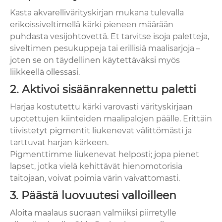
Kasta akvarellivärityskirjan mukana tulevalla
erikoissiveltimellä kärki pieneen määrään
puhdasta vesijohtovettä. Et tarvitse isoja paletteja,
siveltimen pesukuppeja tai erillisiä maalisarjoja –
joten se on täydellinen käytettäväksi myös
liikkeellä ollessasi.
2. Aktivoi sisäänrakennettu paletti
Harjaa kostutettu kärki varovasti värityskirjaan
upotettujen kiinteiden maalipalojen päälle. Erittäin
tiivistetyt pigmentit liukenevat välittömästi ja
tarttuvat harjan kärkeen.
Pigmenttimme liukenevat helposti; jopa pienet
lapset, jotka vielä kehittävät hienomotorisia
taitojaan, voivat poimia värin vaivattomasti.
3. Päästä luovuutesi valloilleen
Aloita maalaus suoraan valmiiksi piirretylle