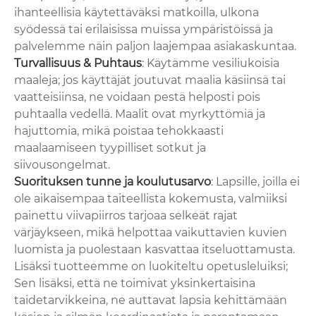
ihanteellisia käytettäväksi matkoilla, ulkona
syödessä tai erilaisissa muissa ympäristöissä ja
palvelemme näin paljon laajempaa asiakaskuntaa.
Turvallisuus & Puhtaus
: Käytämme vesiliukoisia
maaleja; jos käyttäjät joutuvat maalia käsiinsä tai
vaatteisiinsa, ne voidaan pestä helposti pois
puhtaalla vedellä. Maalit ovat myrkyttömiä ja
hajuttomia, mikä poistaa tehokkaasti
maalaamiseen tyypilliset sotkut ja
siivousongelmat.
Suorituksen tunne ja koulutusarvo
: Lapsille, joilla ei
ole aikaisempaa taiteellista kokemusta, valmiiksi
painettu viivapiirros tarjoaa selkeät rajat
värjäykseen, mikä helpottaa vaikuttavien kuvien
luomista ja puolestaan ​​kasvattaa itseluottamusta.
Lisäksi tuotteemme on luokiteltu opetusleluiksi;
Sen lisäksi, että ne toimivat yksinkertaisina
taidetarvikkeina, ne auttavat lapsia kehittämään