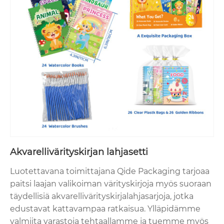
Akvarellivärityskirjan lahjasetti
Luotettavana toimittajana Qide Packaging tarjoaa
paitsi laajan valikoiman värityskirjoja myös suoraan
täydellisiä akvarellivärityskirjalahjasarjoja, jotka
edustavat kattavampaa ratkaisua. Ylläpidämme
valmiita varastoja tehtaallamme ja tuemme myös