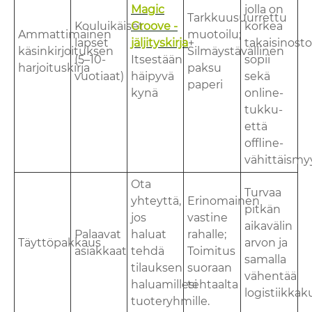
Magic
jolla on
Tarkkuusuurrettu
Kouluikäiset
Groove -
korkea
Ammattimainen
muotoilu;
lapset
jäljityskirja
+
takaisinosto
käsinkirjoituksen
Silmäystävällinen
(5–10-
Itsestään
sopii
harjoituskirja
paksu
vuotiaat)
häipyvä
sekä
paperi
kynä
online-
tukku-
että
offline-
vähittäismyy
Ota
Turvaa
yhteyttä,
Erinomainen
pitkän
jos
vastine
aikavälin
Palaavat
haluat
rahalle;
Täyttöpakkaus
arvon ja
asiakkaat
tehdä
Toimitus
samalla
tilauksen
suoraan
vähentää
haluamillesi
tehtaalta
logistiikkak
tuoteryhmille.