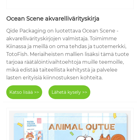
Ocean Scene akvarellivärityskirja
Qide Packaging on luotettava Ocean Scene -
akvarellivärityskirjojen valmistaja. Toimimme
Kiinassa ja meillä on oma tehdas ja tuotemerkki,
TotoFish. Meriaiheisten mallien lisäksi tämä tuote
tarjoaa räätälöintivaihtoehtoja muille teemoille,
mikä edistää taiteellista kehitystä ja palvelee
lasten erityisiä kiinnostuksen kohteita.
Katso lisää >>
Lähetä kysely >>