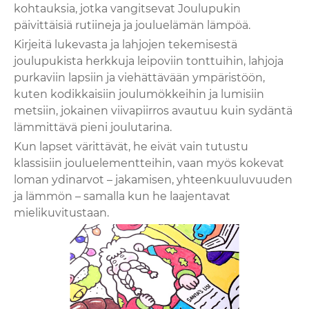
kohtauksia, jotka vangitsevat Joulupukin
päivittäisiä rutiineja ja jouluelämän lämpöä.
Kirjeitä lukevasta ja lahjojen tekemisestä
joulupukista herkkuja leipoviin tonttuihin, lahjoja
purkaviin lapsiin ja viehättävään ympäristöön,
kuten kodikkaisiin joulumökkeihin ja lumisiin
metsiin, jokainen viivapiirros avautuu kuin sydäntä
lämmittävä pieni joulutarina.
Kun lapset värittävät, he eivät vain tutustu
klassisiin jouluelementteihin, vaan myös kokevat
loman ydinarvot – jakamisen, yhteenkuuluvuuden
ja lämmön – samalla kun he laajentavat
mielikuvitustaan.