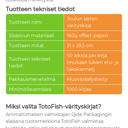
Tuotteen tekniset tiedot
Joulun lasten
Tuotteen nimi
värityskirja
Sisäsivun materiaali
160g offset-paperi
Tuotteen mitat
21 x 29,5 cm
50 arkkia per kirja
Tuotteen tekniset
(mukaan lukien etu- ja
tiedot
takakannet)
Pakkausmenetelmä
Muovipäällystetty
Minimitilausmäärä
1000 kirjaa
Miksi valita TotoFish-värityskirjat?
Ammattimaisen valmistajan Qide Packagingin
alaisena tuotemerkkinä TotoFish valmistaa