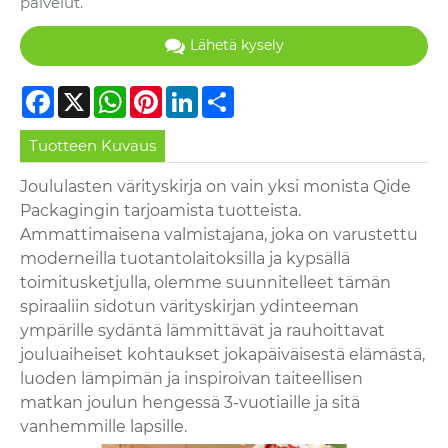
palvelut.
Lähetä kysely
Facebook
X
WhatsApp
Pinterest
LinkedIn
Share
Tuotteen Kuvaus
Joululasten värityskirja on vain yksi monista Qide
Packagingin tarjoamista tuotteista.
Ammattimaisena valmistajana, joka on varustettu
moderneilla tuotantolaitoksilla ja kypsällä
toimitusketjulla, olemme suunnitelleet tämän
spiraaliin sidotun värityskirjan ydinteeman
ympärille sydäntä lämmittävät ja rauhoittavat
jouluaiheiset kohtaukset jokapäiväisestä elämästä,
luoden lämpimän ja inspiroivan taiteellisen
matkan joulun hengessä 3-vuotiaille ja sitä
vanhemmille lapsille.