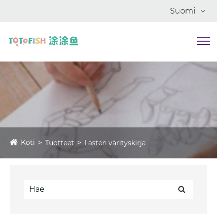
Suomi
Koti
Tuotteet
Lasten värityskirja