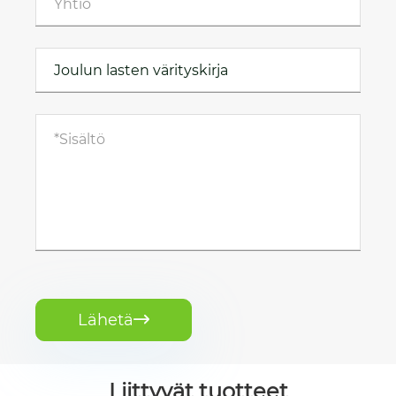
Lähetä

Liittyvät tuotteet