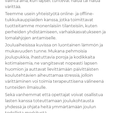
valinta aina, kun lapset tuntevat halua tai halua
värittää.
Teemme usein yhteistyötä online- ja offline-
tukkukauppiaiden kanssa, jotka toimittavat
tuotteitamme monenlaisiin tilanteisiin, kuten
perheiden yhdistämiseen, varhaiskasvatukseen ja
lomalahjojen antamiselle.
Jouluaiheisissa kuvissa on luontainen lämmön ja
mukavuuden tunne. Mukana pehmoisia
joulupukkia, ihastuttavia poroja ja kodikkaita
kotimaisemia, ne vangitsevat nopeasti lapsen
huomion ja auttavat lievittämään päivittäisten
koulutehtävien aiheuttamaa stressiä, jolloin
värittäminen voi toimia terapeuttisena välineenä
tunteiden ilmaisulle.
Sekä vanhemmat että opettajat voivat osallistua
lasten kanssa toteuttamaan joulukohtausta
yhdessä ja ohjata heitä ymmärtämään joulun
todellista merkitystä.