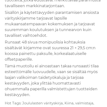
tuotteita, jotka edustavat merkittävää parannusta
tavalliseen markkinatarjontaan.
Sisällön ja käytettävyyden parantamisen ansiosta
värityskirjamme tarjoavat lapsille
mukaansatempaavan kokemuksen ja tarjoavat
suuremman koulutuksen ja tunnearvon kuin
tavalliset vaihtoehdot.
Runsaat 48 sivua monipuolisia kohtauksia
sisältävät kirjamme ovat suuressa 21 × 29,5 cm:n
koossa painettu paksulle, korkealaatuiselle
offsetpaperille.
Tämä muotoilu ei ainoastaan ​​takaa runsaasti tilaa
esteettömälle luovuudelle, vaan se sisältää myös
laajan valikoiman taidetyökaluja ja tarjoaa
kestävyyden, joka ylittää huomattavasti
ohuemmalla paperilla valmistettujen tuotteiden
kestävyyden.
Hot Tags: Joululasten värityskirja, Kiina, valmistaja,