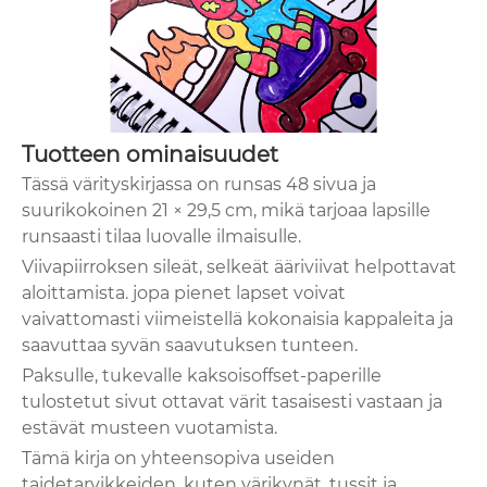
Tuotteen ominaisuudet
Tässä värityskirjassa on runsas 48 sivua ja
suurikokoinen 21 × 29,5 cm, mikä tarjoaa lapsille
runsaasti tilaa luovalle ilmaisulle.
Viivapiirroksen sileät, selkeät ääriviivat helpottavat
aloittamista. jopa pienet lapset voivat
vaivattomasti viimeistellä kokonaisia ​​kappaleita ja
saavuttaa syvän saavutuksen tunteen.
Paksulle, tukevalle kaksoisoffset-paperille
tulostetut sivut ottavat värit tasaisesti vastaan ​​ja
estävät musteen vuotamista.
Tämä kirja on yhteensopiva useiden
taidetarvikkeiden, kuten värikynät, tussit ja