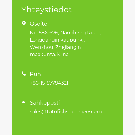
Yhteystiedot
Osoite

No. 586-676, Nancheng Road,
Longgangin kaupunki,
Wenzhou, Zhejiangin
maakunta, Kiina
Puh

+86-15157784321
Sähköposti

sales@totofishstationery.com