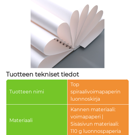
Tuotteen tekniset tiedot
Top
Tuotteen nimi
spiraalivoimapaperin
luonnoskirja
Kannen materiaali:
voimapaperi |
Materiaali
Sisäsivun materiaali:
110 g luonnospaperia