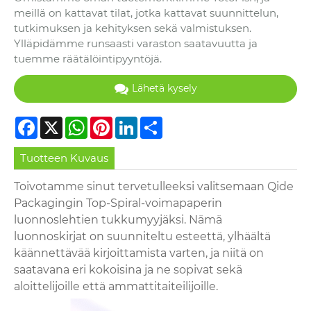
meillä on kattavat tilat, jotka kattavat suunnittelun,
tutkimuksen ja kehityksen sekä valmistuksen.
Ylläpidämme runsaasti varaston saatavuutta ja
tuemme räätälöintipyyntöjä.
Lähetä kysely
Facebook
X
WhatsApp
Pinterest
LinkedIn
Share
Tuotteen Kuvaus
Toivotamme sinut tervetulleeksi valitsemaan Qide
Packagingin Top-Spiral-voimapaperin
luonnoslehtien tukkumyyjäksi. Nämä
luonnoskirjat on suunniteltu esteettä, ylhäältä
käännettävää kirjoittamista varten, ja niitä on
saatavana eri kokoisina ja ne sopivat sekä
aloittelijoille että ammattitaiteilijoille.