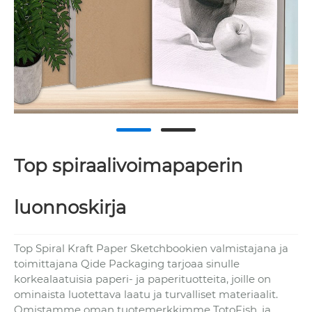
Top spiraalivoimapaperin
luonnoskirja
Top Spiral Kraft Paper Sketchbookien valmistajana ja
toimittajana Qide Packaging tarjoaa sinulle
korkealaatuisia paperi- ja paperituotteita, joille on
ominaista luotettava laatu ja turvalliset materiaalit.
Omistamme oman tuotemerkkimme TotoFish, ja