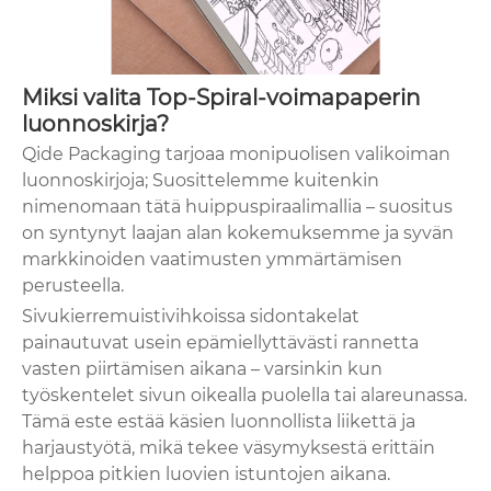
Miksi valita Top-Spiral-voimapaperin
luonnoskirja?
Qide Packaging tarjoaa monipuolisen valikoiman
luonnoskirjoja; Suosittelemme kuitenkin
nimenomaan tätä huippuspiraalimallia – suositus
on syntynyt laajan alan kokemuksemme ja syvän
markkinoiden vaatimusten ymmärtämisen
perusteella.
Sivukierremuistivihkoissa sidontakelat
painautuvat usein epämiellyttävästi rannetta
vasten piirtämisen aikana – varsinkin kun
työskentelet sivun oikealla puolella tai alareunassa.
Tämä este estää käsien luonnollista liikettä ja
harjaustyötä, mikä tekee väsymyksestä erittäin
helppoa pitkien luovien istuntojen aikana.