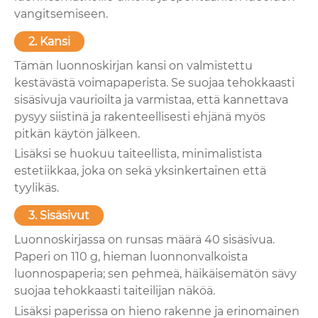
vangitsemiseen.
2. Kansi
Tämän luonnoskirjan kansi on valmistettu
kestävästä voimapaperista. Se suojaa tehokkaasti
sisäsivuja vaurioilta ja varmistaa, että kannettava
pysyy siistinä ja rakenteellisesti ehjänä myös
pitkän käytön jälkeen.
Lisäksi se huokuu taiteellista, minimalistista
estetiikkaa, joka on sekä yksinkertainen että
tyylikäs.
3. Sisäsivut
Luonnoskirjassa on runsas määrä 40 sisäsivua.
Paperi on 110 g, hieman luonnonvalkoista
luonnospaperia; sen pehmeä, häikäisemätön sävy
suojaa tehokkaasti taiteilijan näköä.
Lisäksi paperissa on hieno rakenne ja erinomainen