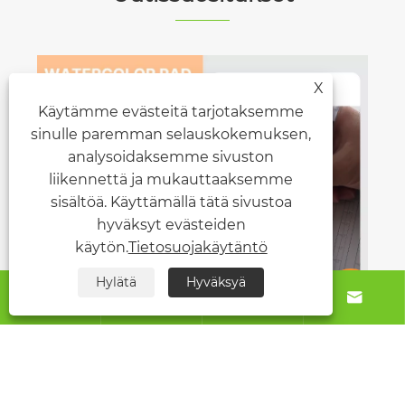
X
Käytämme evästeitä tarjotaksemme
sinulle paremman selauskokemuksen,
analysoidaksemme sivuston
liikennettä ja mukauttaaksemme
sisältöä. Käyttämällä tätä sivustoa
hyväksyt evästeiden
käytön.
Tietosuojakäytäntö
Hylätä
Hyväksyä





