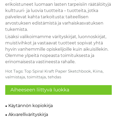
erikoistuneet luomaan lasten tarpeisiin räätälöityjä
kulttuuri- ja luovia tuotteita – tuotteita, jotka
palvelevat kahta tarkoitusta: taiteellisen
arvostuksen edistämistä ja varhaiskasvatuksen
tukemista.
Lisäksi valikoimamme värityskirjat, luonnoskirjat,
muistivihkot ja vastaavat tuotteet sopivat yhtä
hyvin vanhemmille opiskelijoille kuin aikuisillekin.
Olemme ylpeitä nopeasta toimituksesta ja
erinomaisesta vastineesta rahalle.
Hot Tags: Top Spiral Kraft Paper Sketchbook, Kiina,
valmistaja, toimittaja, tehdas
Aiheeseen liittyvä luokka
Käytännön kopiokirja
Akvarellivärityskirja