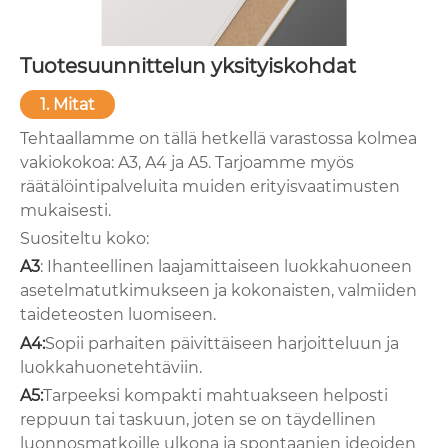
Tuotesuunnittelun yksityiskohdat
1. Mitat
Tehtaallamme on tällä hetkellä varastossa kolmea
vakiokokoa: A3, A4 ja A5. Tarjoamme myös
räätälöintipalveluita muiden erityisvaatimusten
mukaisesti.
Suositeltu koko:
A3
: Ihanteellinen laajamittaiseen luokkahuoneen
asetelmatutkimukseen ja kokonaisten, valmiiden
taideteosten luomiseen.
A4:
Sopii parhaiten päivittäiseen harjoitteluun ja
luokkahuonetehtäviin.
A5:
Tarpeeksi kompakti mahtuakseen helposti
reppuun tai taskuun, joten se on täydellinen
luonnosmatkoille ulkona ja spontaanien ideoiden