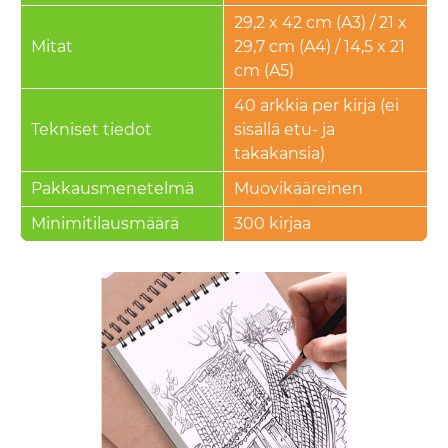
29,2 x 42 cm (A3) / 21 x
Mitat
29,7 cm (A4) / 14,5 x 21
cm (A5)
40 arkkia per kirja (ei
Tekniset tiedot
sisällä etu- ja
takakansia)
Pakkausmenetelmä
Muovikääreinen
Minimitilausmäärä
300 kirjaa