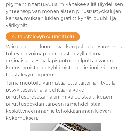
pigmentin tarttuvuus, mikä tekee siitä täydellisen
yhteensopivan monenlaisten piirustustyökalujen
kanssa, mukaan lukien grafiittikynät, puuhiili ja
värikynät.
4. Taustalevyn suunnittelu
Voimapaperin luonnosvihkon pohja on varustettu
tukevalla voimapaperitaustalevyllä. Tämä
ominaisuus estää läpivuotoa, helpottaa värien
kerrostamista ja pyyhkimistä ja eliminoi erillisen
taustalevyn tarpeen.
Tämä muotoilu varmistaa, että taiteilijan työtila
pysyy tasaisena ja puhtaana koko
piirustusprosessin ajan, mikä poistaa ulkoisen
piirustuspöydän tarpeen ja mahdollistaa
keskittyneemmän ja tehokkaamman luovan
kokemuksen.