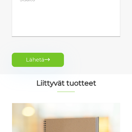
Lähetä

Liittyvät tuotteet