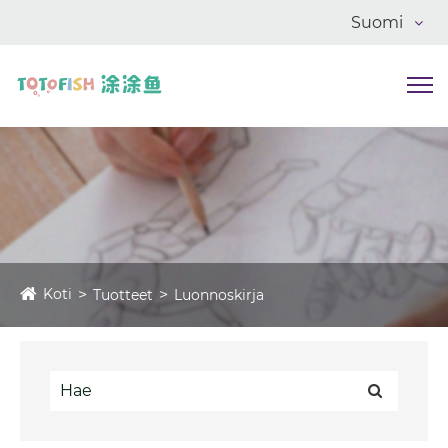
Suomi
Koti
Tuotteet
Luonnoskirja