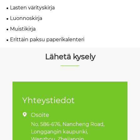
Lasten värityskirja
Luonnoskirja
Muistikirja
Erittäin paksu paperikalenteri
Lähetä kysely
Yhteystiedot
Osoite

No. 586-676, Nancheng Road,
Longgangin kaupunki,
Wenzhou, Zhejiangin