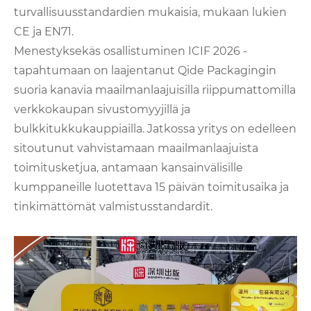
turvallisuusstandardien mukaisia, mukaan lukien
CE ja EN71.
Menestyksekäs osallistuminen ICIF 2026 -
tapahtumaan on laajentanut Qide Packagingin
suoria kanavia maailmanlaajuisilla riippumattomilla
verkkokaupan sivustomyyjillä ja
bulkkitukkukauppiailla. Jatkossa yritys on edelleen
sitoutunut vahvistamaan maailmanlaajuista
toimitusketjua, antamaan kansainvälisille
kumppaneille luotettava 15 päivän toimitusaika ja
tinkimättömät valmistusstandardit.