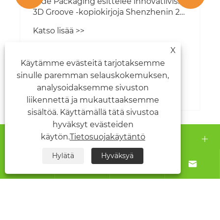
Qide Packaging esittelee innovatiivisia
3D Groove -kopiokirjoja Shenzhenin 22.
ICIF:ssä, joka sai vahvan kansainvälisen
Katso lisää >>
vastauksen
X
Käytämme evästeitä tarjotaksemme
sinulle paremman selauskokemuksen,
analysoidaksemme sivuston
liikennettä ja mukauttaaksemme
sisältöä. Käyttämällä tätä sivustoa
hyväksyt evästeiden
Tietoja meistä
käytön.
Tietosuojakäytäntö
Hylätä
Hyväksyä
Tuotteet




Ota meihin yhteyttä
SEURAA MEITÄ