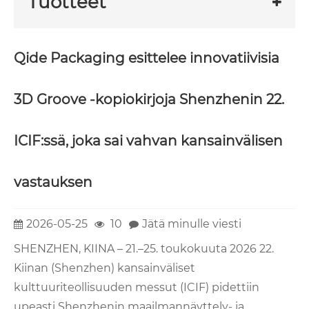
Tuotteet
Qide Packaging esittelee innovatiivisia
3D Groove -kopiokirjoja Shenzhenin 22.
ICIF:ssä, joka sai vahvan kansainvälisen
vastauksen
2026-05-25
10
Jätä minulle viesti
SHENZHEN, KIINA – 21.–25. toukokuuta 2026 22.
Kiinan (Shenzhen) kansainväliset
kulttuuriteollisuuden messut (ICIF) pidettiin
upeasti Shenzhenin maailmannäyttely- ja