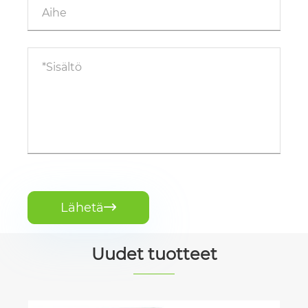
Lähetä

Uudet tuotteet