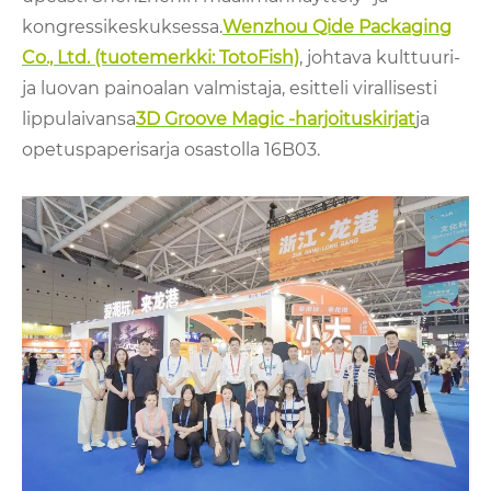
kongressikeskuksessa.
Wenzhou Qide Packaging
Co., Ltd. (tuotemerkki: TotoFish)
, johtava kulttuuri-
ja luovan painoalan valmistaja, esitteli virallisesti
lippulaivansa
3D Groove Magic -harjoituskirjat
ja
opetuspaperisarja osastolla 16B03.