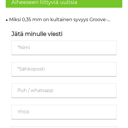
Aiheeseen liittyviä uutisia
Miksi 0,35 mm on kultainen syvyys Groove-
kopiokirjoille: Tuotantosuunnitelman
suosituimmat Amazon-myyjät seuraavat
Jätä minulle viesti