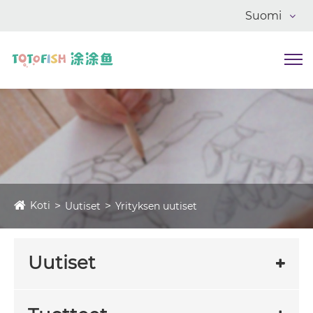
Suomi
Koti
Uutiset
Yrityksen uutiset
Uutiset