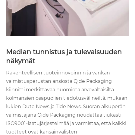
Median tunnistus ja tulevaisuuden
näkymät
Rakenteellisen tuoteinnovoinnin ja vankan
valmistusperustan ansiosta Qide Packaging
kiinnitti merkittävää huomiota arvovaltaisilta
kolmansien osapuolien tiedotusvälineiltä, ​​mukaan
lukien Dute News ja Tide News. Suoran alkuperän
valmistajana Qide Packaging noudattaa tiukasti
ISO9001-laatujärjestelmää ja varmistaa, että kaikki
tuotteet ovat kansainvälisten