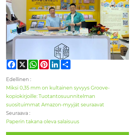
Facebook
X
WhatsApp
Pinterest
LinkedIn
Share
Edellinen :
Miksi 0,35 mm on kultainen syvyys Groove-
kopiokirjoille: Tuotantosuunnitelman
suosituimmat Amazon-myyjät seuraavat
Seuraava :
Paperin takana oleva salaisuus