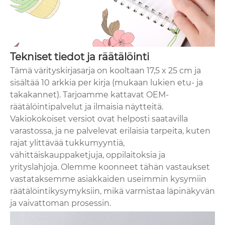
Tekniset tiedot ja räätälöinti
Tämä värityskirjasarja on kooltaan 17,5 x 25 cm ja
sisältää 10 arkkia per kirja (mukaan lukien etu- ja
takakannet). Tarjoamme kattavat OEM-
räätälöintipalvelut ja ilmaisia ​​näytteitä.
Vakiokokoiset versiot ovat helposti saatavilla
varastossa, ja ne palvelevat erilaisia ​​tarpeita, kuten
rajat ylittävää tukkumyyntiä,
vähittäiskauppaketjuja, oppilaitoksia ja
yrityslahjoja. Olemme koonneet tähän vastaukset
vastataksemme asiakkaiden useimmin kysymiin
räätälöintikysymyksiin, mikä varmistaa läpinäkyvän
ja vaivattoman prosessin.