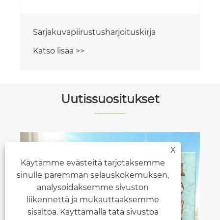
Uutissuositukset
X
Kuinka harjoituskopiokirja voi muuttaa
Käytämme evästeitä tarjotaksemme
kirjoitustaitosi?
sinulle paremman selauskokemuksen,
analysoidaksemme sivuston
Katso lisää >>
liikennettä ja mukauttaaksemme
sisältöä. Käyttämällä tätä sivustoa