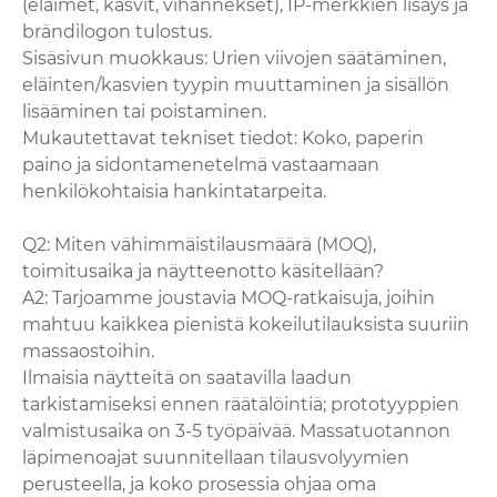
(eläimet, kasvit, vihannekset), IP-merkkien lisäys ja
brändilogon tulostus.
Sisäsivun muokkaus: Urien viivojen säätäminen,
eläinten/kasvien tyypin muuttaminen ja sisällön
lisääminen tai poistaminen.
Mukautettavat tekniset tiedot: Koko, paperin
paino ja sidontamenetelmä vastaamaan
henkilökohtaisia ​​hankintatarpeita.
Q2: Miten vähimmäistilausmäärä (MOQ),
toimitusaika ja näytteenotto käsitellään?
A2: Tarjoamme joustavia MOQ-ratkaisuja, joihin
mahtuu kaikkea pienistä kokeilutilauksista suuriin
massaostoihin.
Ilmaisia ​​näytteitä on saatavilla laadun
tarkistamiseksi ennen räätälöintiä; prototyyppien
valmistusaika on 3-5 työpäivää. Massatuotannon
läpimenoajat suunnitellaan tilausvolyymien
perusteella, ja koko prosessia ohjaa oma