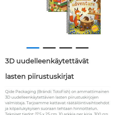
3D uudelleenkäytettävät
lasten piirustuskirjat
Qide Packaging (Brändi: TotoFish) on ammattimainen
3D uudelleenkäytettävien lasten piirustuskirjojen
valmistaja. Tarjoamme kattavat räätälöintivaihtoehdot
ja kilpailukykyisen suoraan tehtaan hinnoittelun.
Tekniset tiedot: 17,5 x 25 cm, 10 arkkia per kirja, 300 g:n