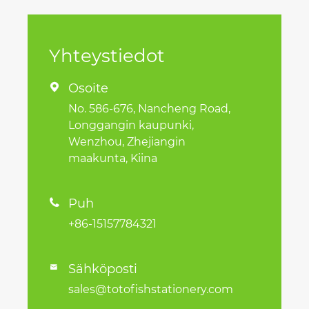
Yhteystiedot
Osoite

No. 586-676, Nancheng Road,
Longgangin kaupunki,
Wenzhou, Zhejiangin
maakunta, Kiina
Puh

+86-15157784321
Sähköposti

sales@totofishstationery.com