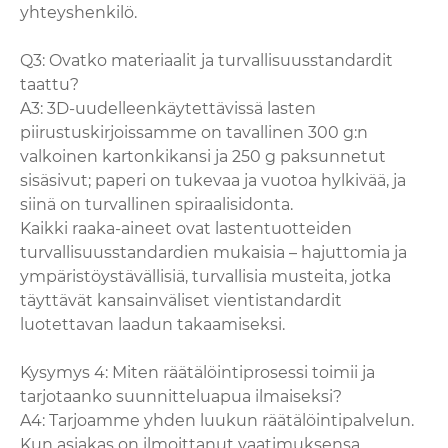
yhteyshenkilö.
Q3: Ovatko materiaalit ja turvallisuusstandardit
taattu?
A3: 3D-uudelleenkäytettävissä lasten
piirustuskirjoissamme on tavallinen 300 g:n
valkoinen kartonkikansi ja 250 g paksunnetut
sisäsivut; paperi on tukevaa ja vuotoa hylkivää, ja
siinä on turvallinen spiraalisidonta.
Kaikki raaka-aineet ovat lastentuotteiden
turvallisuusstandardien mukaisia ​​– hajuttomia ja
ympäristöystävällisiä, turvallisia musteita, jotka
täyttävät kansainväliset vientistandardit
luotettavan laadun takaamiseksi.
Kysymys 4: Miten räätälöintiprosessi toimii ja
tarjotaanko suunnitteluapua ilmaiseksi?
A4: Tarjoamme yhden luukun räätälöintipalvelun.
Kun asiakas on ilmoittanut vaatimuksensa,