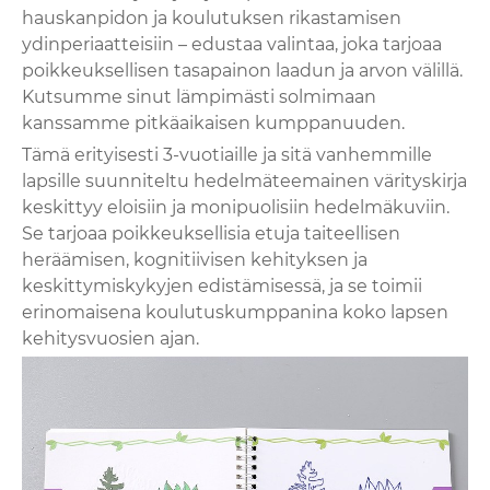
hauskanpidon ja koulutuksen rikastamisen
ydinperiaatteisiin – edustaa valintaa, joka tarjoaa
poikkeuksellisen tasapainon laadun ja arvon välillä.
Kutsumme sinut lämpimästi solmimaan
kanssamme pitkäaikaisen kumppanuuden.
Tämä erityisesti 3-vuotiaille ja sitä vanhemmille
lapsille suunniteltu hedelmäteemainen värityskirja
keskittyy eloisiin ja monipuolisiin hedelmäkuviin.
Se tarjoaa poikkeuksellisia etuja taiteellisen
heräämisen, kognitiivisen kehityksen ja
keskittymiskykyjen edistämisessä, ja se toimii
erinomaisena koulutuskumppanina koko lapsen
kehitysvuosien ajan.