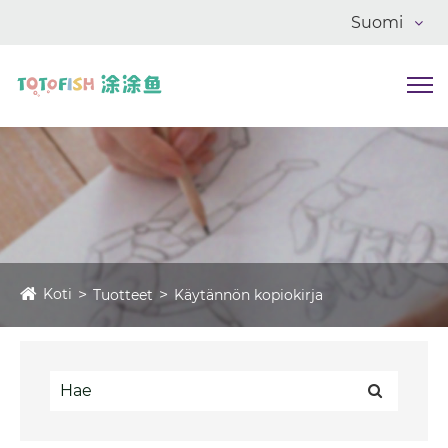
Suomi
Koti
Tuotteet
Käytännön kopiokirja