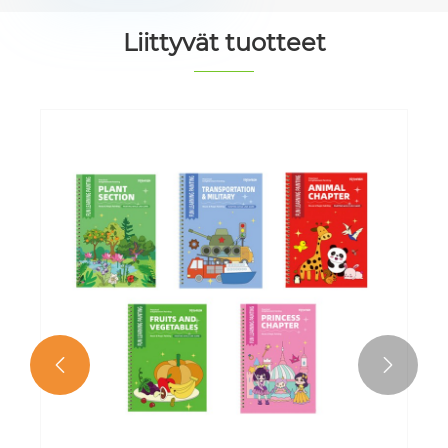
Liittyvät tuotteet
Söpö eläinten jäljitysharjoituskirja
Katso lisää >>

