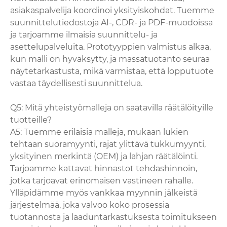
asiakaspalvelija koordinoi yksityiskohdat. Tuemme
suunnittelutiedostoja AI-, CDR- ja PDF-muodoissa
ja tarjoamme ilmaisia ​​suunnittelu- ja
asettelupalveluita. Prototyyppien valmistus alkaa,
kun malli on hyväksytty, ja massatuotanto seuraa
näytetarkastusta, mikä varmistaa, että lopputuote
vastaa täydellisesti suunnittelua.
Q5: Mitä yhteistyömalleja on saatavilla räätälöityille
tuotteille?
A5: Tuemme erilaisia ​​malleja, mukaan lukien
tehtaan suoramyynti, rajat ylittävä tukkumyynti,
yksityinen merkintä (OEM) ja lahjan räätälöinti.
Tarjoamme kattavat hinnastot tehdashinnoin,
jotka tarjoavat erinomaisen vastineen rahalle.
Ylläpidämme myös vankkaa myynnin jälkeistä
järjestelmää, joka valvoo koko prosessia
tuotannosta ja laaduntarkastuksesta toimitukseen