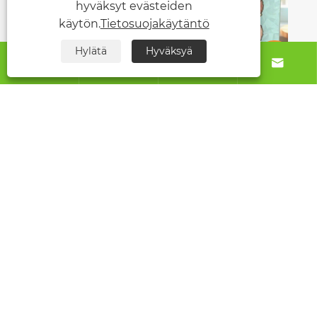
hyväksyt evästeiden
käytön.
Tietosuojakäytäntö
Hylätä
Hyväksyä






Tietoja meistä
Tuotteet