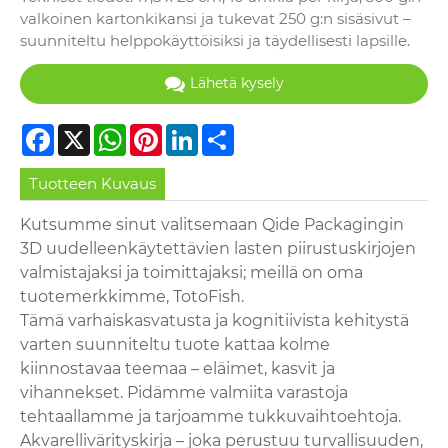
valkoinen kartonkikansi ja tukevat 250 g:n sisäsivut –
suunniteltu helppokäyttöisiksi ja täydellisesti lapsille.
Lähetä kysely
Facebook
X
WhatsApp
Pinterest
LinkedIn
Share
Tuotteen Kuvaus
Kutsumme sinut valitsemaan Qide Packagingin
3D uudelleenkäytettävien lasten piirustuskirjojen
valmistajaksi ja toimittajaksi; meillä on oma
tuotemerkkimme, TotoFish.
Tämä varhaiskasvatusta ja kognitiivista kehitystä
varten suunniteltu tuote kattaa kolme
kiinnostavaa teemaa – eläimet, kasvit ja
vihannekset. Pidämme valmiita varastoja
tehtaallamme ja tarjoamme tukkuvaihtoehtoja.
Akvarellivärityskirja – joka perustuu turvallisuuden,